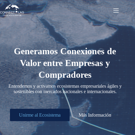
Saltar
al
contenido
Generamos Conexiones de
Valor entre Empresas y
Compradores
Entendemos y activamos ecosistemas empresariales ágiles y
sostenibles con mercados nacionales e internacionales.
Unirme al Ecosistema
Más Información