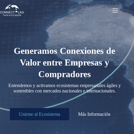
Saltar
al
contenido
Generamos Conexiones de
Valor entre Empresas y
Compradores
Entendemos y activamos ecosistemas empresariales ágiles y
sostenibles con mercados nacionales e internacionales.
Unirme al Ecosistema
Más Información