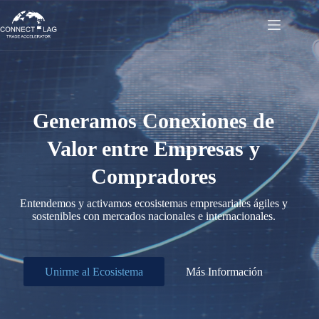
Saltar
al
contenido
Generamos Conexiones de
Valor entre Empresas y
Compradores
Entendemos y activamos ecosistemas empresariales ágiles y
sostenibles con mercados nacionales e internacionales.
Unirme al Ecosistema
Más Información