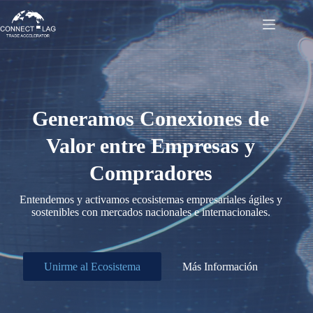
Saltar
al
contenido
Generamos Conexiones de
Valor entre Empresas y
Compradores
Entendemos y activamos ecosistemas empresariales ágiles y
sostenibles con mercados nacionales e internacionales.
Unirme al Ecosistema
Más Información