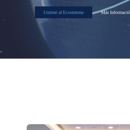
Unirme al Ecosistema
Más Informaci