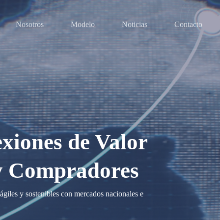
Nosotros
Modelo
Noticias
Contacto
iones de Valor
y Compradores
giles y sostenibles con mercados nacionales e