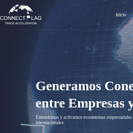
Saltar
al
contenido
Inicio
Generamos Conex
entre Empresas 
Entendemos y activamos ecosistemas empresariales á
internacionales.