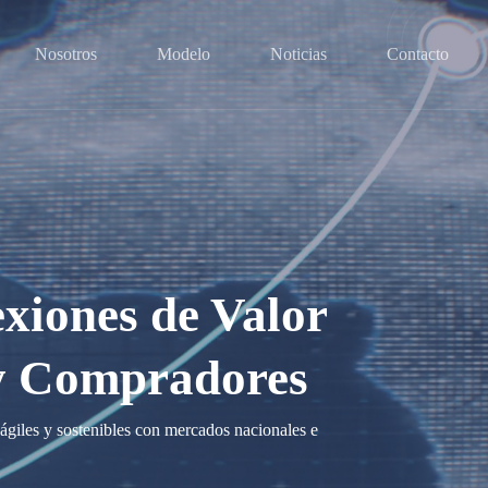
Nosotros
Modelo
Noticias
Contacto
iones de Valor
y Compradores
giles y sostenibles con mercados nacionales e