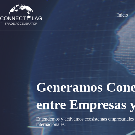
Saltar
al
contenido
Inicio
Generamos Conex
entre Empresas 
Entendemos y activamos ecosistemas empresariales á
internacionales.