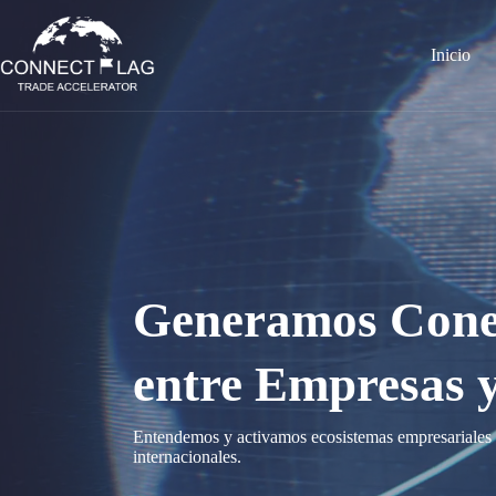
Saltar
al
contenido
Inicio
Generamos Conex
entre Empresas 
Entendemos y activamos ecosistemas empresariales á
internacionales.