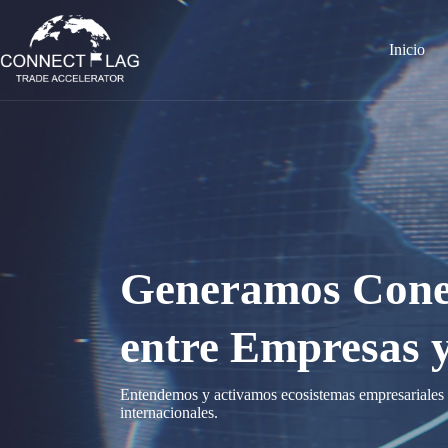
Saltar
al
contenido
Inicio
Generamos Conex
entre Empresas 
Entendemos y activamos ecosistemas empresariales á
internacionales.