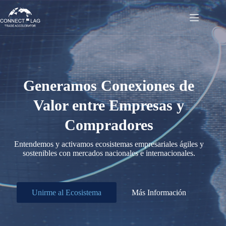
Saltar
al
contenido
Generamos Conexiones de
Valor entre Empresas y
Compradores
Entendemos y activamos ecosistemas empresariales ágiles y
sostenibles con mercados nacionales e internacionales.
Unirme al Ecosistema
Más Información