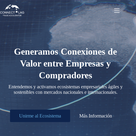
Saltar
al
contenido
Generamos Conexiones de
Valor entre Empresas y
Compradores
Entendemos y activamos ecosistemas empresariales ágiles y
sostenibles con mercados nacionales e internacionales.
Unirme al Ecosistema
Más Información