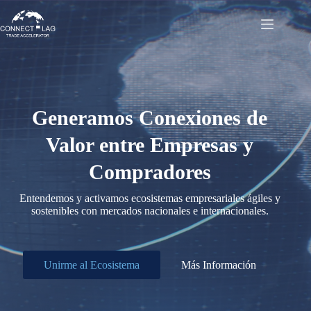
Saltar
al
contenido
Generamos Conexiones de
Valor entre Empresas y
Compradores
Entendemos y activamos ecosistemas empresariales ágiles y
sostenibles con mercados nacionales e internacionales.
Unirme al Ecosistema
Más Información