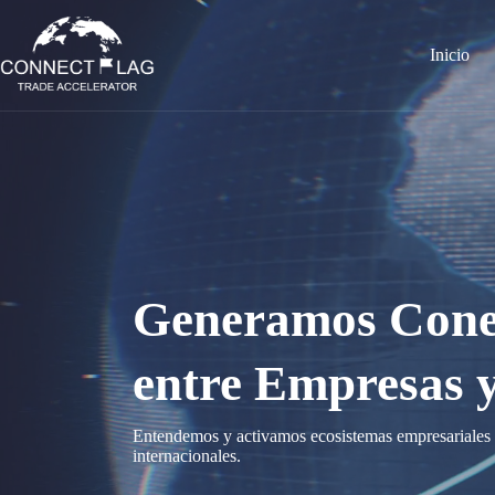
Saltar
al
contenido
Inicio
Generamos Conex
entre Empresas 
Entendemos y activamos ecosistemas empresariales á
internacionales.