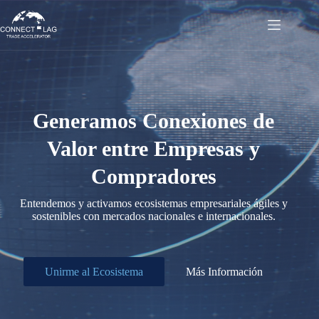
Saltar
al
contenido
Generamos Conexiones de
Valor entre Empresas y
Compradores
Entendemos y activamos ecosistemas empresariales ágiles y
sostenibles con mercados nacionales e internacionales.
Unirme al Ecosistema
Más Información