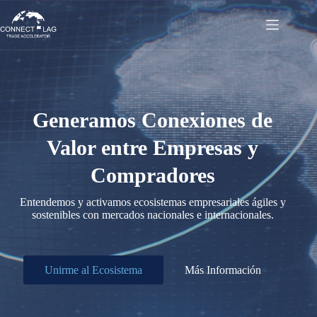
Saltar
al
contenido
Generamos Conexiones de
Valor entre Empresas y
Compradores
Entendemos y activamos ecosistemas empresariales ágiles y
sostenibles con mercados nacionales e internacionales.
Unirme al Ecosistema
Más Información